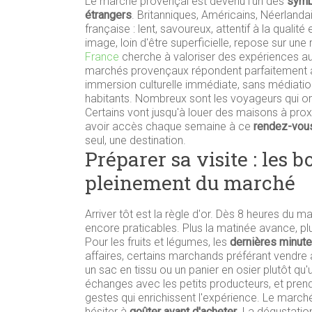
Le marché provençal est devenu l'un des
symb
étrangers
. Britanniques, Américains, Néerlandai
française : lent, savoureux, attentif à la quali
image, loin d'être superficielle, repose sur une
France
cherche à valoriser des expériences aut
marchés provençaux répondent parfaitement au
immersion culturelle immédiate, sans médiation
habitants. Nombreux sont les voyageurs qui org
Certains vont jusqu'à louer des maisons à prox
avoir accès chaque semaine à ce
rendez-vous 
seul, une destination.
Préparer sa visite : les b
pleinement du marché
Arriver tôt est la règle d'or. Dès 8 heures du ma
encore praticables. Plus la matinée avance, pl
Pour les fruits et légumes, les
dernières minute
affaires, certains marchands préférant vendre à
un sac en tissu ou un panier en osier plutôt qu'
échanges avec les petits producteurs, et prend
gestes qui enrichissent l'expérience. Le march
hésiter à
goûter avant d'acheter
. La dégustatio