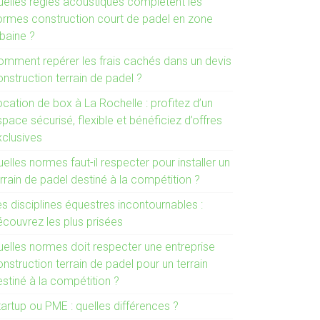
uelles règles acoustiques complètent les
ormes construction court de padel en zone
rbaine ?
omment repérer les frais cachés dans un devis
nstruction terrain de padel ?
cation de box à La Rochelle : profitez d’un
pace sécurisé, flexible et bénéficiez d’offres
xclusives
elles normes faut-il respecter pour installer un
rrain de padel destiné à la compétition ?
s disciplines équestres incontournables :
écouvrez les plus prisées
uelles normes doit respecter une entreprise
nstruction terrain de padel pour un terrain
stiné à la compétition ?
artup ou PME : quelles différences ?