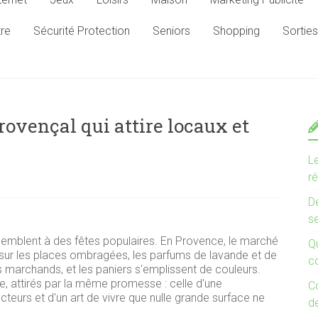
tre
Sécurité Protection
Seniors
Shopping
Sorties
ovençal qui attire locaux et
L
r
D
s
semblent à des fêtes populaires. En Provence, le marché
Qu
nt sur les places ombragées, les parfums de lavande et de
co
 marchands, et les paniers s'emplissent de couleurs.
e, attirés par la même promesse : celle d'une
C
ducteurs et d'un art de vivre que nulle grande surface ne
d