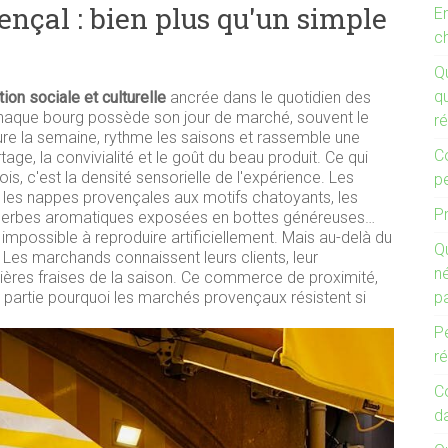
nçal : bien plus qu'un simple
E
c
Q
qu
ution sociale et culturelle
ancrée dans le quotidien des
 chaque bourg possède son jour de marché, souvent le
ré
ure la semaine, rythme les saisons et rassemble une
C
ge, la convivialité et le goût du beau produit. Ce qui
fois, c'est la densité sensorielle de l'expérience. Les
p
, les nappes provençales aux motifs chatoyants, les
Pr
les herbes aromatiques exposées en bottes généreuses…
mpossible à reproduire artificiellement. Mais au-delà du
Qu
e. Les marchands connaissent leurs clients, leur
n
emières fraises de la saison. Ce commerce de proximité,
 partie pourquoi les marchés provençaux résistent si
p
Pe
ré
C
d