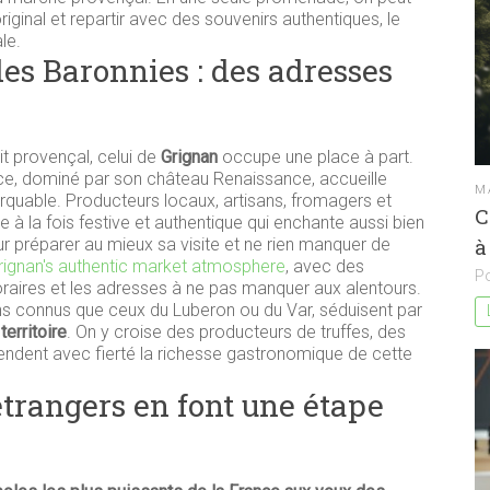
ginal et repartir avec des souvenirs authentiques, le
le.
es Baronnies : des adresses
it provençal, celui de
Grignan
occupe une place à part.
nce, dominé par son château Renaissance, accueille
M
quable. Producteurs locaux, artisans, fromagers et
C
à la fois festive et authentique qui enchante aussi bien
à
ur préparer au mieux sa visite et ne rien manquer de
grignan's authentic market atmosphere
, avec des
Po
 horaires et les adresses à ne pas manquer aux alentours.
s connus que ceux du Luberon ou du Var, séduisent par
territoire
. On y croise des producteurs de truffes, des
fendent avec fierté la richesse gastronomique de cette
trangers en font une étape