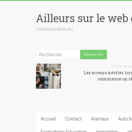
Skip
to
Ailleurs sur le web 
content
cosenzacalcio.eu
SANTÉ BIE
Les erreurs à éviter lor
commence un r
Accueil
Contact
Animaux
Auto 
Formations Education
Immobilier
In