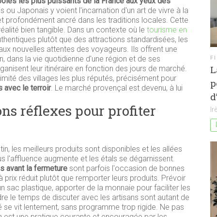
oles les plus puissants de la France aux yeux des
s ou Japonais y voient l'incarnation d'un art de vivre à la
té et profondément ancré dans les traditions locales. Cette
 réalité bien tangible. Dans un contexte où le
tourisme en
hentiques plutôt que des attractions standardisées, les
x nouvelles attentes des voyageurs. Ils offrent une
, dans la vie quotidienne d'une région et de ses
F
L
anisent leur itinéraire en fonction des jours de marché.
imité des villages les plus réputés, précisément pour
p
avec le terroir
. Le marché provençal est devenu, à lui
d
ons réflexes pour profiter
Ir
tin, les meilleurs produits sont disponibles et les allées
us l'affluence augmente et les étals se dégarnissent.
s avant la fermeture
sont parfois l'occasion de bonnes
 prix réduit plutôt que remporter leurs produits. Prévoir
un sac plastique, apporter de la monnaie pour faciliter les
re le temps de discuter avec les artisans sont autant de
é se vit lentement, sans programme trop rigide. Ne pas
n est une pratique courante et encouragée par les