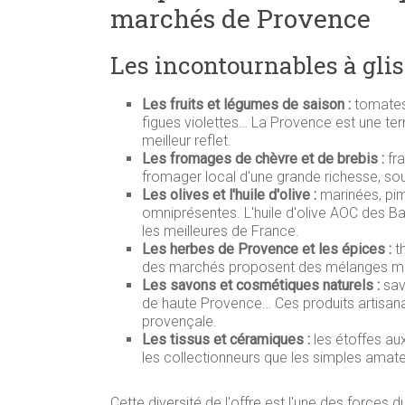
marchés de Provence
Les incontournables à gli
Les fruits et légumes de saison :
tomates 
figues violettes… La Provence est une te
meilleur reflet.
Les fromages de chèvre et de brebis :
fra
fromager local d'une grande richesse, sou
Les olives et l'huile d'olive :
marinées, pim
omniprésentes. L'huile d'olive AOC des 
les meilleures de France.
Les herbes de Provence et les épices :
th
des marchés proposent des mélanges mai
Les savons et cosmétiques naturels :
savo
de haute Provence… Ces produits artisanau
provençale.
Les tissus et céramiques :
les étoffes aux
les collectionneurs que les simples amate
Cette diversité de l'offre est l'une des force