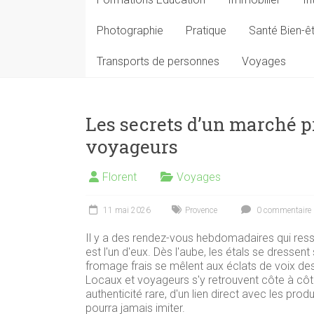
Photographie
Pratique
Santé Bien-ê
Transports de personnes
Voyages
Les secrets d’un marché pr
voyageurs
Florent
Voyages
11 mai 2026
Provence
0 commentaire
Il y a des rendez-vous hebdomadaires qui res
est l'un d'eux. Dès l'aube, les étals se dresse
fromage frais se mêlent aux éclats de voix des
Locaux et voyageurs s'y retrouvent côte à côt
authenticité rare, d'un lien direct avec les pro
pourra jamais imiter.