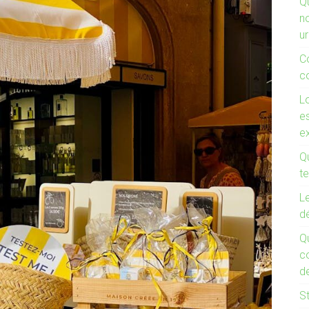
Q
n
u
C
co
Lo
es
e
Qu
te
Le
d
Q
co
de
St