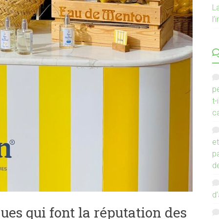
La
l
pe
t-
c
et
pa
d
d’
es qui font la réputation des