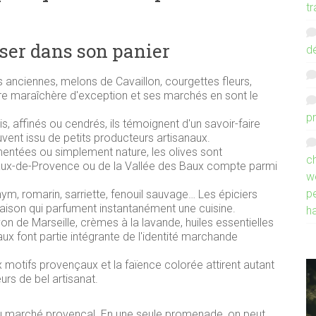
tr
sser dans son panier
d
anciennes, melons de Cavaillon, courgettes fleurs,
rre maraîchère d'exception et ses marchés en sont le
p
is, affinés ou cendrés, ils témoignent d'un savoir-faire
vent issu de petits producteurs artisanaux.
entées ou simplement nature, les olives sont
ch
Baux-de-Provence ou de la Vallée des Baux compte parmi
w
p
ym, romarin, sarriette, fenouil sauvage… Les épiciers
son qui parfument instantanément une cuisine.
h
n de Marseille, crèmes à la lavande, huiles essentielles
x font partie intégrante de l'identité marchande
 motifs provençaux et la faïence colorée attirent autant
urs de bel artisanat.
s du marché provençal. En une seule promenade, on peut