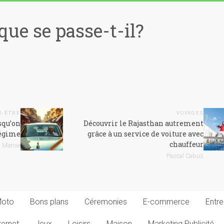
que se passe-t-il?
N-ÊTRE
VOYAGES
squ’on
Découvrir le Rajasthan autrement
égime
grâce à un service de voiture avec
chauffeur
Marise
Pascal Cabus
Moto
Bons plans
Céremonies
E-commerce
Entre
ternet
Jeux
Loisirs
Maison
Marketing Publicité