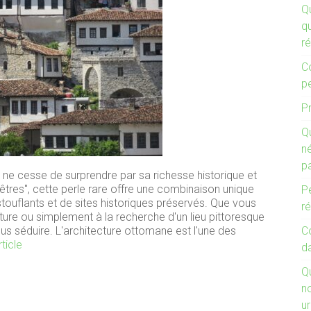
Q
qu
ré
C
p
Pr
Qu
n
p
ui ne cesse de surprendre par sa richesse historique et
nêtres", cette perle rare offre une combinaison unique
Pe
uflants et de sites historiques préservés. Que vous
ré
ture ou simplement à la recherche d'un lieu pittoresque
s séduire. L'architecture ottomane est l'une des
C
rticle
d
Q
n
u