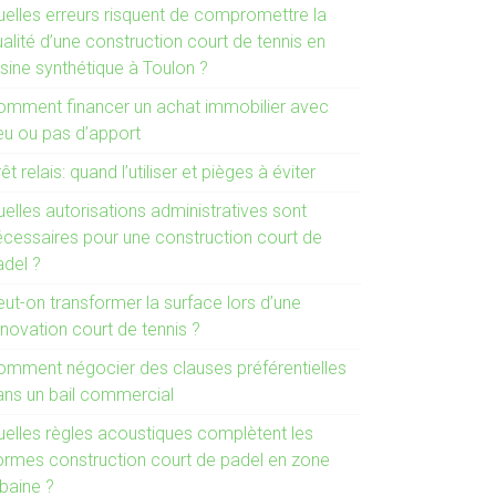
uelles erreurs risquent de compromettre la
alité d’une construction court de tennis en
sine synthétique à Toulon ?
omment financer un achat immobilier avec
eu ou pas d’apport
êt relais: quand l’utiliser et pièges à éviter
elles autorisations administratives sont
écessaires pour une construction court de
adel ?
ut-on transformer la surface lors d’une
novation court de tennis ?
omment négocier des clauses préférentielles
ans un bail commercial
uelles règles acoustiques complètent les
ormes construction court de padel en zone
rbaine ?