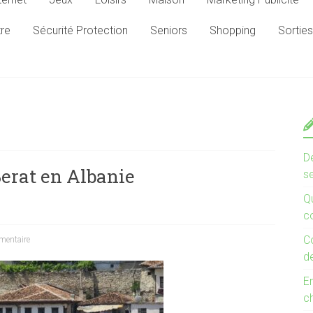
tre
Sécurité Protection
Seniors
Shopping
Sorties
D
Berat en Albanie
s
Qu
co
C
entaire
d
E
c