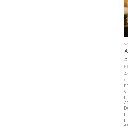
S
A
h
P
A
s
no
c
pe
ag
D
p
p
es