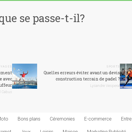
que se passe-t-il?
OYAGES
SPORTS
rement
Quelles erreurs éviter avant un devis
e avec
construction terrain de padel ?
uffeur
Lysandre Vesperal
l Cabus
Moto
Bons plans
Céremonies
E-commerce
Entre
ternet
Jeux
Loisirs
Maison
Marketing Publicité