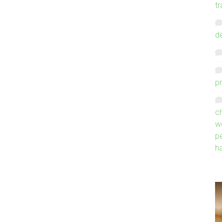
tr
d
p
ch
w
p
h