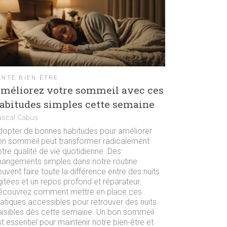
ANTÉ BIEN-ÊTRE
méliorez votre sommeil avec ces
abitudes simples cette semaine
ascal Cabus
dopter de bonnes habitudes pour améliorer
on sommeil peut transformer radicalement
tre qualité de vie quotidienne. Des
hangements simples dans notre routine
uvent faire toute la différence entre des nuits
itées et un repos profond et réparateur.
écouvrez comment mettre en place ces
ratiques accessibles pour retrouver des nuits
aisibles dès cette semaine. Un bon sommeil
t essentiel pour maintenir notre bien-être et