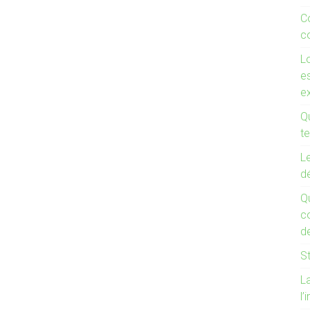
C
co
Lo
es
e
Qu
te
Le
d
Q
co
de
St
La
l