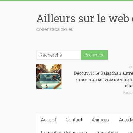
Skip
to
Ailleurs sur le web 
content
cosenzacalcio.eu
V
Découvrir le Rajasthan aut
grâce à un service de voitur
cha
Pasca
Accueil
Contact
Animaux
Auto 
Formations Education
Immobilier
In