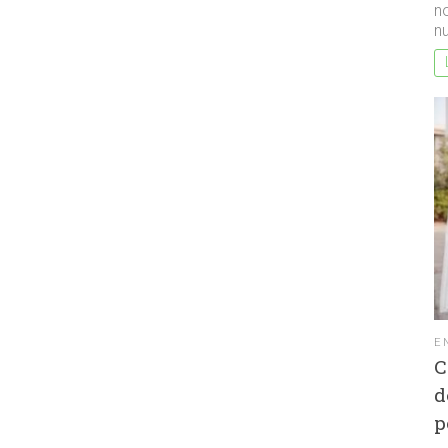
no
nu
E
C
d
p