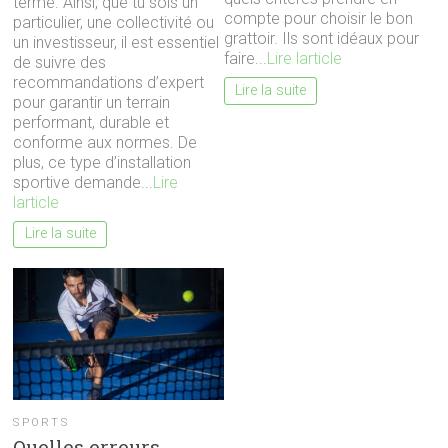
terme. Ainsi, que tu sois un
compte pour choisir le bon
particulier, une collectivité ou
grattoir. Ils sont idéaux pour
un investisseur, il est essentiel
faire...
Lire larticle
de suivre des
recommandations d’expert
Lire la suite
pour garantir un terrain
performant, durable et
conforme aux normes. De
plus, ce type d’installation
sportive demande...
Lire
larticle
Lire la suite
SPORTS
Quelles erreurs