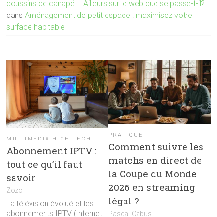
coussins de canapé – Ailleurs sur le web que se passe-t-il?
dans
Aménagement de petit espace : maximisez votre
surface habitable
PRATIQUE
MULTIMÉDIA HIGH TECH
Comment suivre les
Abonnement IPTV :
matchs en direct de
tout ce qu’il faut
la Coupe du Monde
savoir
2026 en streaming
Zozo
légal ?
La télévision évolué et les
abonnements IPTV (Internet
Pascal Cabus