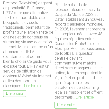
Protocol Television) gagnent
Plus de milliards de
en popularité. En France,
téléspectateurs ont suivi la
l'IPTV offre une alternative
Coupe du Monde 2022 au
flexible et abordable aux
Qatar, établissant un nouveau
bouquets télévisuels
record d'audience mondiale.
traditionnels, permettant de
En 2026, l'événement prendra
profiter d’une large variété de
une ampleur inédite avec 48
chaînes et de contenus en
équipes réparties entre le
streaming via une connexion
Canada, les États-Unis et le
Internet. Mais qu’est-ce qu’un
Mexique. Pour les passionnés
abonnement IPTV
de football, la question
exactement, et comment
centrale devient
bien le choisir Ce guide vous
comment suivre matchs
explique tout. L'IPTV est un
direct sans manquer aucune
service de diffusion de
action, tout en respectant la
contenu télévisé via Internet
légalité et en profitant d'une
au lieu des formats
qualité optimale Les
classiques...
Lire larticle
plateformes de streaming
légal se multiplient et offrent
Lire la suite
désormais...
Lire larticle
Lire la suite