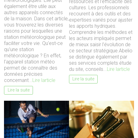
météorologiques. Elle peut
ressources et l’efficacité des
également être utile aux
cultures. Les professionnels
autres appareils connectés
recourent à des outils et des
de la maison. Dans cet article,
expertises variés pour ajuster
vous trouverez les diverses
les apports hydriques.
raisons pour lesquelles une
Comprendre les méthodes et
station météorologique peut
les acteurs impliqués permet
faciliter votre vie. Qu’est-ce
de mieux saisir l’évolution de
qu’une station
ce secteur stratégique.Abelio
météorologique ? En effet,
se distingue également par
l’appareil station météo
ses services complets étude
permet de connaître des
du site, conseils...
Lire larticle
données précises
Lire la suite
concernant...
Lire larticle
Lire la suite