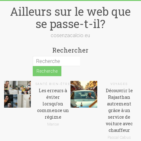
Skip
Ailleurs sur le web que
to
content
se passe-t-il?
cosenzacalcio.eu
Rechercher
SANTÉ BIEN-ÊTRE
VOYAGES
Les erreurs à
Découvrir le
éviter
Rajasthan
lorsqu’on
autrement
commence un
grâce à un
régime
service de
voiture avec
Marise
chauffeur
Pascal Cabus