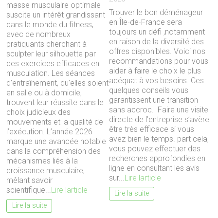
masse musculaire optimale
Trouver le bon déménageur
suscite un intérêt grandissant
en Île-de-France sera
dans le monde du fitness,
toujours un défi ,notamment
avec de nombreux
en raison de la diversité des
pratiquants cherchant à
offres disponibles. Voici nos
sculpter leur silhouette par
recommandations pour vous
des exercices efficaces en
aider à faire le choix le plus
musculation. Les séances
adéquat à vos besoins. Ces
d’entraînement, qu’elles soient
quelques conseils vous
en salle ou à domicile,
garantissent une transition
trouvent leur réussite dans le
sans accroc. Faire une visite
choix judicieux des
directe de l’entreprise s’avère
mouvements et la qualité de
être très efficace si vous
l’exécution. L’année 2026
avez bien le temps. part cela,
marque une avancée notable
vous pouvez effectuer des
dans la compréhension des
recherches approfondies en
mécanismes liés à la
ligne en consultant les avis
croissance musculaire,
sur...
Lire larticle
mêlant savoir
scientifique...
Lire larticle
Lire la suite
Lire la suite