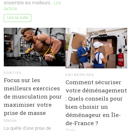
ensemble les meilleurs...
Lire
larticle
Lire la suite
SORTIES
ENTREPRISES
Focus sur les
Comment sécuriser
meilleurs exercices
votre déménagement
de musculation pour
: Quels conseils pour
maximiser votre
bien choisir un
prise de masse
déménageur en Île-
Marise
de-France ?
La quête d'une prise de
Zozo