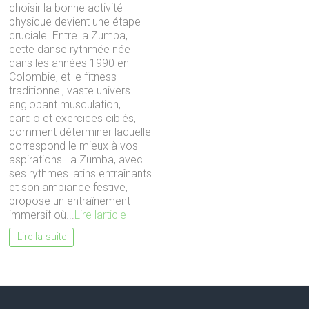
choisir la bonne activité
physique devient une étape
cruciale. Entre la Zumba,
cette danse rythmée née
dans les années 1990 en
Colombie, et le fitness
traditionnel, vaste univers
englobant musculation,
cardio et exercices ciblés,
comment déterminer laquelle
correspond le mieux à vos
aspirations La Zumba, avec
ses rythmes latins entraînants
et son ambiance festive,
propose un entraînement
immersif où...
Lire larticle
Lire la suite