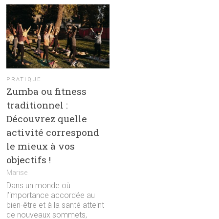
PRATIQUE
Zumba ou fitness
traditionnel :
Découvrez quelle
activité correspond
le mieux à vos
objectifs !
Marise
Dans un monde où
l’importance accordée au
bien-être et à la santé atteint
de nouveaux sommets,