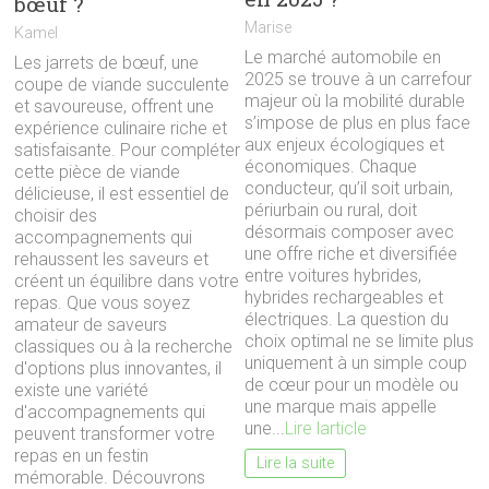
bœuf ?
Marise
Kamel
Le marché automobile en
Les jarrets de bœuf, une
2025 se trouve à un carrefour
coupe de viande succulente
majeur où la mobilité durable
et savoureuse, offrent une
s’impose de plus en plus face
expérience culinaire riche et
aux enjeux écologiques et
satisfaisante. Pour compléter
économiques. Chaque
cette pièce de viande
conducteur, qu’il soit urbain,
délicieuse, il est essentiel de
périurbain ou rural, doit
choisir des
désormais composer avec
accompagnements qui
une offre riche et diversifiée
rehaussent les saveurs et
entre voitures hybrides,
créent un équilibre dans votre
hybrides rechargeables et
repas. Que vous soyez
électriques. La question du
amateur de saveurs
choix optimal ne se limite plus
classiques ou à la recherche
uniquement à un simple coup
d'options plus innovantes, il
de cœur pour un modèle ou
existe une variété
une marque mais appelle
d'accompagnements qui
une...
Lire larticle
peuvent transformer votre
repas en un festin
Lire la suite
mémorable. Découvrons