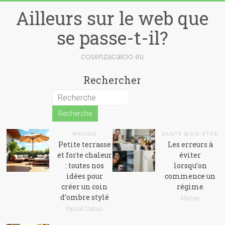
Skip
Ailleurs sur le web que
to
content
se passe-t-il?
cosenzacalcio.eu
Rechercher
MAISON
SANTÉ BIEN-ÊTRE
Petite terrasse
Les erreurs à
et forte chaleur
éviter
: toutes nos
lorsqu’on
idées pour
commence un
créer un coin
régime
d’ombre stylé
Marise
Pascal Cabus