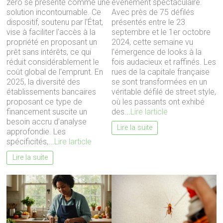
zéro se présente comme une
événement spectaculaire.
solution incontournable. Ce
Avec près de 75 défilés
dispositif, soutenu par l'État,
présentés entre le 23
vise à faciliter l'accès à la
septembre et le 1er octobre
propriété en proposant un
2024, cette semaine vu
prêt sans intérêts, ce qui
l'émergence de looks à la
réduit considérablement le
fois audacieux et raffinés. Les
coût global de l'emprunt. En
rues de la capitale française
2025, la diversité des
se sont transformées en un
établissements bancaires
véritable défilé de street style,
proposant ce type de
où les passants ont exhibé
financement suscite un
des...
Lire larticle
besoin accru d’analyse
Lire la suite
approfondie. Les
spécificités,...
Lire larticle
Lire la suite