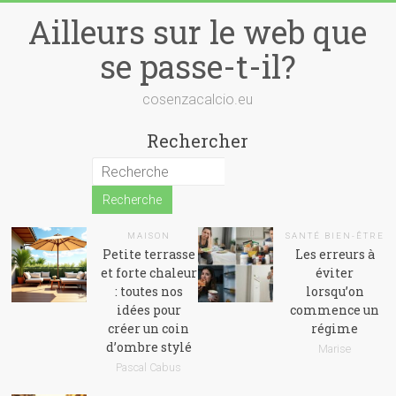
Skip
Ailleurs sur le web que
to
content
se passe-t-il?
cosenzacalcio.eu
Rechercher
MAISON
SANTÉ BIEN-ÊTRE
Petite terrasse
Les erreurs à
et forte chaleur
éviter
: toutes nos
lorsqu’on
idées pour
commence un
créer un coin
régime
d’ombre stylé
Marise
Pascal Cabus