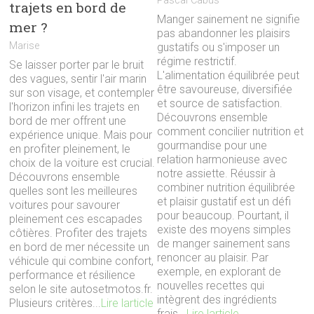
Pascal Cabus
trajets en bord de
Manger sainement ne signifie
mer ?
pas abandonner les plaisirs
Marise
gustatifs ou s'imposer un
régime restrictif.
Se laisser porter par le bruit
L'alimentation équilibrée peut
des vagues, sentir l'air marin
être savoureuse, diversifiée
sur son visage, et contempler
et source de satisfaction.
l'horizon infini les trajets en
Découvrons ensemble
bord de mer offrent une
comment concilier nutrition et
expérience unique. Mais pour
gourmandise pour une
en profiter pleinement, le
relation harmonieuse avec
choix de la voiture est crucial.
notre assiette. Réussir à
Découvrons ensemble
combiner nutrition équilibrée
quelles sont les meilleures
et plaisir gustatif est un défi
voitures pour savourer
pour beaucoup. Pourtant, il
pleinement ces escapades
existe des moyens simples
côtières. Profiter des trajets
de manger sainement sans
en bord de mer nécessite un
renoncer au plaisir. Par
véhicule qui combine confort,
exemple, en explorant de
performance et résilience
nouvelles recettes qui
selon le site autosetmotos.fr.
intègrent des ingrédients
Plusieurs critères...
Lire larticle
frais...
Lire larticle