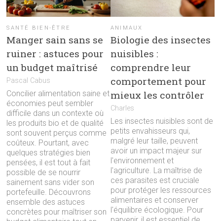
SANTÉ BIEN-ÊTRE
ANIMAUX
Manger sain sans se
Biologie des insectes
ruiner : astuces pour
nuisibles :
un budget maîtrisé
comprendre leur
comportement pour
Pascal Cabus
mieux les contrôler
Concilier alimentation saine et
économies peut sembler
Charles
difficile dans un contexte où
Les insectes nuisibles sont de
les produits bio et de qualité
petits envahisseurs qui,
sont souvent perçus comme
malgré leur taille, peuvent
coûteux. Pourtant, avec
avoir un impact majeur sur
quelques stratégies bien
l'environnement et
pensées, il est tout à fait
l'agriculture. La maîtrise de
possible de se nourrir
ces parasites est cruciale
sainement sans vider son
pour protéger les ressources
portefeuille. Découvrons
alimentaires et conserver
ensemble des astuces
l'équilibre écologique. Pour
concrètes pour maîtriser son
parvenir, il est essentiel de