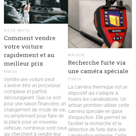
AUTO MOTO
Comment vendre
votre voiture
rapidement et au
MAISON
Recherche fuite via
meilleur prix
une caméra spéciale
Marise
Franck
Vendre une voiture peut
s'avérer être un processus
La caméra thermique est un
complexe et parfois
dispositif qui s’adapte à
décourageant. Que ce soit
toutes les canalisations. Un
pour une raison financière, un
artisan plombier utiliser cette
changement de mode de vie,
caméra spéciale en guise
ou simplement pour faire de
d’inspection. Elle permet de
la place pour un nouveau
faciliter la recherche et la
véhicule, nombreux sont ceux
détection de fuite dans une
qui cherchent à vendre leur
canalisation enterrée. Cette