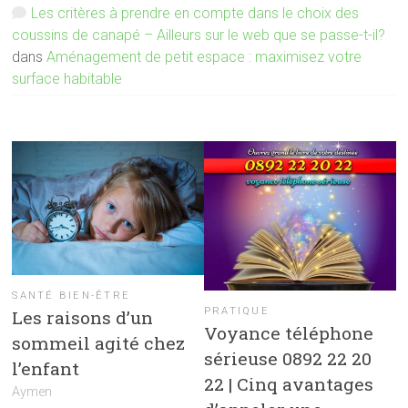
Les critères à prendre en compte dans le choix des
coussins de canapé – Ailleurs sur le web que se passe-t-il?
dans
Aménagement de petit espace : maximisez votre
surface habitable
SANTÉ BIEN-ÊTRE
PRATIQUE
Les raisons d’un
Voyance téléphone
sommeil agité chez
sérieuse 0892 22 20
l’enfant
22 | Cinq avantages
Aymen