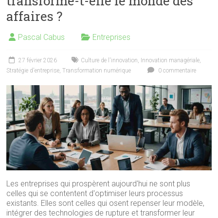
transforme-t-elle le monde des
affaires ?
Pascal Cabus
Entreprises
27 février 2026
Culture de l'innovation
,
Innovation managériale
,
Stratégie d'entreprise
,
Transformation numérique
0 commentaire
Les entreprises qui prospèrent aujourd'hui ne sont plus
celles qui se contentent d'optimiser leurs processus
existants. Elles sont celles qui osent repenser leur modèle,
intégrer des technologies de rupture et transformer leur