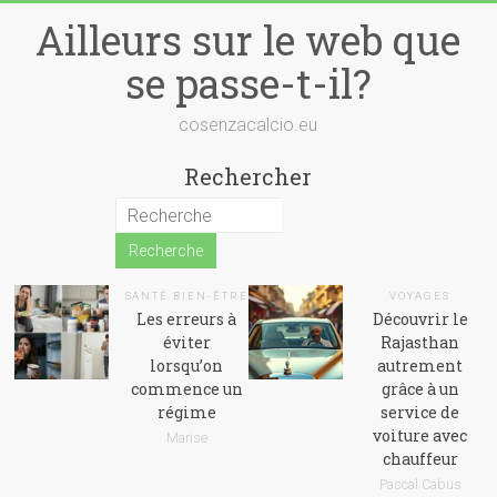
Skip
Ailleurs sur le web que
to
content
se passe-t-il?
cosenzacalcio.eu
Rechercher
SANTÉ BIEN-ÊTRE
VOYAGES
Les erreurs à
Découvrir le
éviter
Rajasthan
lorsqu’on
autrement
commence un
grâce à un
régime
service de
voiture avec
Marise
chauffeur
Pascal Cabus