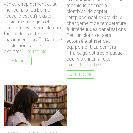
véhicule rapidement et au
technique permet au
meilleur prix. La bonne
plombier de capter
nouvelle est qu'il existe
l’emplacement exact via le
plusieurs stratégies et
changement de température
plateformes disponibles pour
à l’intérieur des canalisations.
faciliter les ventes et
Seul un plombier sera
maximiser le profit. Dans cet
autorisé à utiliser cet
article, nous allons
équipement. La caméra
explorer...
Lire larticle
infrarouge est très pratique
pour visionner la fuite
Lire la suite
dans...
Lire larticle
Lire la suite
FORMATIONS EDUCATION