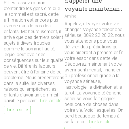
d’appeler une
S’il est assez courant
voyante maintenant
d’entendre les gens dire que
le sommeil est sacré, cette
Amine
affirmation est encore plus
Appelez, et voyez votre vie
avérée dans le cas des
changer. Voyance téléphone
enfants. Malheureusement, il
sérieuse, 0892 22 20 22, nous
arrive que ces derniers soient
vous attendons pour vous
sujets à divers troubles
délivrer des prédictions qui
comme le sommeil agité,
vous aideront à prendre enfin
lequel peut avoir des
votre essor dans cette vie.
conséquences sur leur qualité
Découvrez maintenant votre
de vie. Différents facteurs
avenir sentimental, financier
peuvent être à l’origine de ce
ou professionnel grâce à la
problème. Nous présenterons
voyance sérieuse,
dans la suite, les diverses
l'astrologie, la divination et le
raisons qui empêchent les
tarot. La voyance téléphone
enfants d’avoir un sommeil
sérieuse vous fait gagner
paisible pendant...
Lire larticle
beaucoup de choses dans
Lire la suite
votre vie. Voici lesquelles. On
perd beaucoup de temps à
se faire du...
Lire larticle