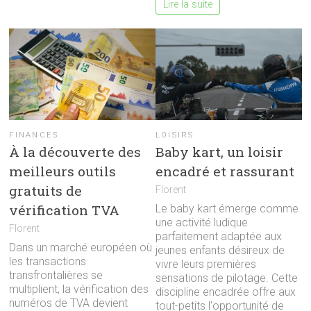
Lire la suite
FINANCES
LOISIRS
À la découverte des
Baby kart, un loisir
meilleurs outils
encadré et rassurant
gratuits de
Florent
vérification TVA
Le baby kart émerge comme
une activité ludique
Florent
parfaitement adaptée aux
Dans un marché européen où
jeunes enfants désireux de
les transactions
vivre leurs premières
transfrontalières se
sensations de pilotage. Cette
multiplient, la vérification des
discipline encadrée offre aux
numéros de TVA devient
tout-petits l'opportunité de