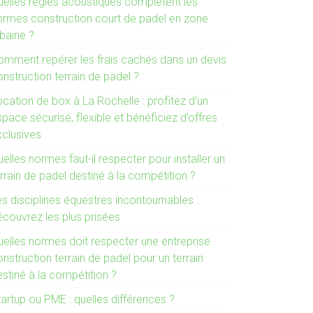
uelles règles acoustiques complètent les
ormes construction court de padel en zone
rbaine ?
omment repérer les frais cachés dans un devis
nstruction terrain de padel ?
cation de box à La Rochelle : profitez d’un
pace sécurisé, flexible et bénéficiez d’offres
xclusives
elles normes faut-il respecter pour installer un
rrain de padel destiné à la compétition ?
s disciplines équestres incontournables :
écouvrez les plus prisées
uelles normes doit respecter une entreprise
nstruction terrain de padel pour un terrain
stiné à la compétition ?
artup ou PME : quelles différences ?