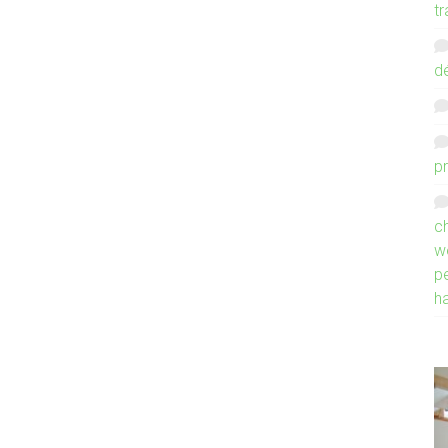
tr
d
p
ch
w
p
h