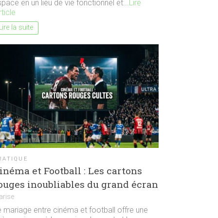
pace en un lieu de vie fonctionnel et...
Lire
rticle
Lire la suite
RATIQUE
inéma et Football : Les cartons
ouges inoubliables du grand écran
arise
e mariage entre cinéma et football offre une