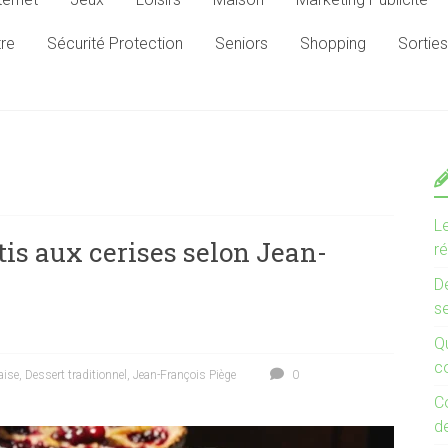
tre
Sécurité Protection
Seniors
Shopping
Sorties
L
tis aux cerises selon Jean-
r
D
s
Qu
co
aise
,
Dessert traditionnel
,
Jean-François Piège
0
C
d