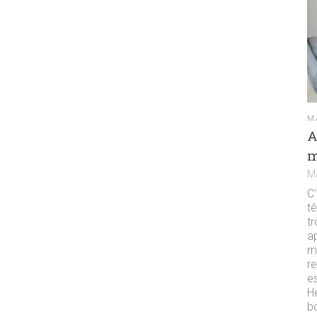
M
A
m
M
C'
tê
tr
a
m
re
es
H
b