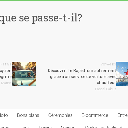
que se passe-t-il?
N-ÊTRE
VOYAGES
squ’on
Découvrir le Rajasthan autrement
égime
grâce à un service de voiture avec
chauffeur
Marise
Pascal Cabus
Moto
Bons plans
Céremonies
E-commerce
Entre
ternet
Jeux
Loisirs
Maison
Marketing Publicité