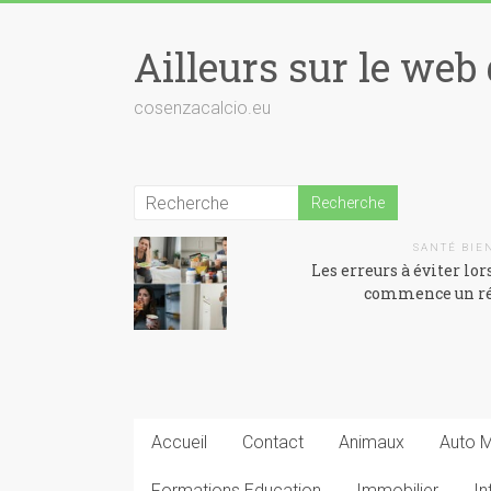
Skip
to
Ailleurs sur le web 
content
cosenzacalcio.eu
SANTÉ BIE
Les erreurs à éviter lor
commence un r
Accueil
Contact
Animaux
Auto 
Formations Education
Immobilier
In