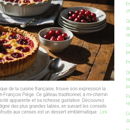
E
c
Q
qu
ré
C
p
Pr
Qu
n
p
que de la cuisine française, trouve son expression la
an-François Piège. Ce gâteau traditionnel, à mi-chemin
Pe
mplicité apparente et sa richesse gustative. Découvrez
ré
igne des plus grandes tables, en suivant les conseils
afoutis aux cerises est un dessert emblématique...
Lire
C
d