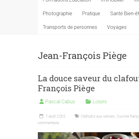
Photographie
Pratique
Santé Bien-ê
Transports de personnes
Voyages
Jean-François Piège
La douce saveur du clafou
François Piège
Pascal Cabus
Loisirs
7 août 2025
Clafoutis aux cerises
,
Cuisine franç
commentaire