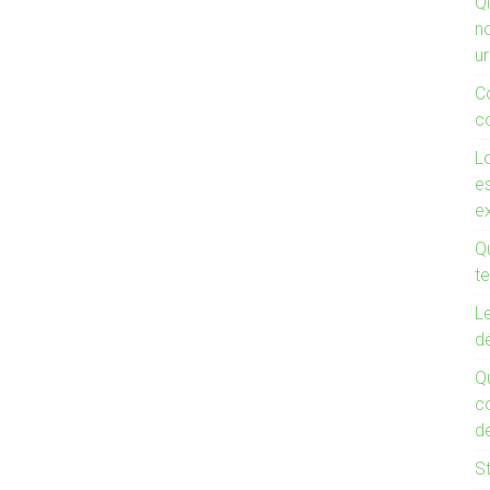
Q
n
u
C
co
Lo
es
e
Qu
te
Le
d
Q
co
de
St