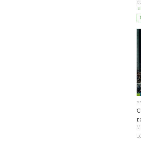
es
la
P
C
r
M
L