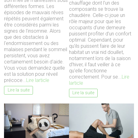
sommeil se manifestent sous
chauffage dont l’un des
différentes formes. Les
composants se trouve la
épisodes de mauvais rêves
chaudière. Celle-ci joue un
répétés peuvent également
rôle majeur pour que les
être considérés parmi les
occupants d’une demeure
signes de l'insomnie. Alors
puissent profiter d’un confort
que des obstacles à
optimal. Cependant, pour
l'endormissement ou des
qu’ils puissent faire de leur
malaises pendant le sommeil
habitat un vrai nid douillet,
persistent, vous avez
notamment lors de la saison
certainement besoin d'aide.
d’hiver, il faut veiller à ce
Vous vous demandez quelle
qu’elle fonctionne
est la solution pour réveil
correctement. Pour se...
Lire
précoce...
Lire larticle
larticle
Lire la suite
Lire la suite