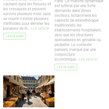
Paris. Ce marché dynamique
cachent dans les fissures et
est rythmé par une forte
les crevasses et peuvent
demande dans divers
survivre plusieurs mois sans
secteurs, notamment les
se nourrir.Il existe plusieurs
cabinets de kinésithérapie
méthodes pour éliminer les
traditionnels, les
punaises de lit,...
Lire larticle
établissements hospitaliers
ainsi que les structures
Lire la suite
spécialisées en gériatrie ou
pédiatrie. Le contexte
parisien, marqué par une
conjoncture
économique...
Lire larticle
Lire la suite