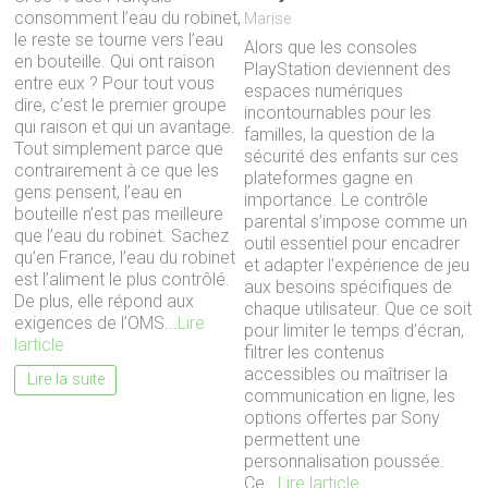
consomment l’eau du robinet,
Marise
le reste se tourne vers l’eau
Alors que les consoles
en bouteille. Qui ont raison
PlayStation deviennent des
entre eux ? Pour tout vous
espaces numériques
dire, c’est le premier groupe
incontournables pour les
qui raison et qui un avantage.
familles, la question de la
Tout simplement parce que
sécurité des enfants sur ces
contrairement à ce que les
plateformes gagne en
gens pensent, l’eau en
importance. Le contrôle
bouteille n’est pas meilleure
parental s’impose comme un
que l’eau du robinet. Sachez
outil essentiel pour encadrer
qu’en France, l’eau du robinet
et adapter l’expérience de jeu
est l’aliment le plus contrôlé.
aux besoins spécifiques de
De plus, elle répond aux
chaque utilisateur. Que ce soit
exigences de l’OMS...
Lire
pour limiter le temps d’écran,
larticle
filtrer les contenus
accessibles ou maîtriser la
Lire la suite
communication en ligne, les
options offertes par Sony
permettent une
personnalisation poussée.
Ce...
Lire larticle