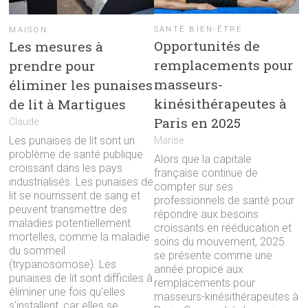
SANTÉ BIEN-ÊTRE
MAISON
Opportunités de
Les mesures à
remplacements pour
prendre pour
masseurs-
éliminer les punaises
kinésithérapeutes à
de lit à Martigues
Paris en 2025
Claude
Les punaises de lit sont un
Marise
problème de santé publique
Alors que la capitale
croissant dans les pays
française continue de
industrialisés. Les punaises de
compter sur ses
lit se nourrissent de sang et
professionnels de santé pour
peuvent transmettre des
répondre aux besoins
maladies potentiellement
croissants en rééducation et
mortelles, comme la maladie
soins du mouvement, 2025
du sommeil
se présente comme une
(trypanosomose). Les
année propice aux
punaises de lit sont difficiles à
remplacements pour
éliminer une fois qu'elles
masseurs-kinésithérapeutes à
s'installent, car elles se