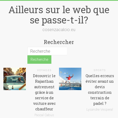
Skip
Ailleurs sur le web que
to
content
se passe-t-il?
cosenzacalcio.eu
Rechercher
VOYAGES
SPORTS
Découvrir le
Quelles erreurs
Rajasthan
éviter avant un
autrement
devis
grâce à un
construction
service de
terrain de
voiture avec
padel ?
chauffeur
Lysandre Vesperal
Pascal Cabus