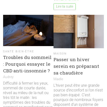
Lire la suite
SANTÉ BIEN-ÊTRE
MAISON
Troubles du sommeil
Passer un hiver
: Pourquoi essayer le
serein en préparant
CBD anti-insomnie ?
sa chaudière
Audrey
Maelle
Difficulté à fermer les yeux,
L’hiver peut être une grande
sommeil de courte durée,
source d’inconfort si l’on n’est
réveil au milieu de la nuit ou
pas bien équipé. C’est
très tôt le matin : les
pourquoi de nombreux foyers
symptômes des troubles du
disposent d’un système de