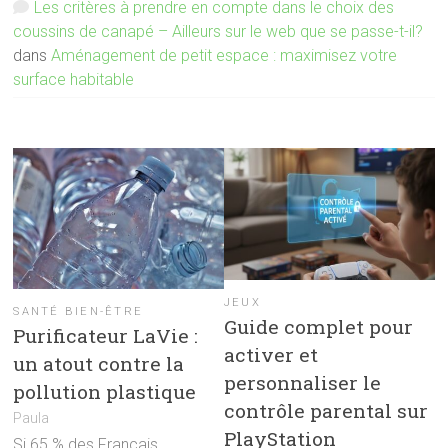
Les critères à prendre en compte dans le choix des
coussins de canapé – Ailleurs sur le web que se passe-t-il?
dans
Aménagement de petit espace : maximisez votre
surface habitable
JEUX
SANTÉ BIEN-ÊTRE
Guide complet pour
Purificateur LaVie :
activer et
un atout contre la
personnaliser le
pollution plastique
contrôle parental sur
Paula
PlayStation
Si 65 % des Français