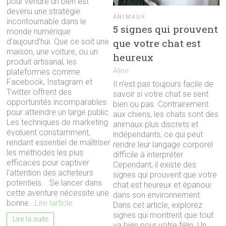
pour vendre un bien est
devenu une stratégie
ANIMAUX
incontournable dans le
5 signes qui prouvent
monde numérique
que votre chat est
d'aujourd'hui. Que ce soit une
maison, une voiture, ou un
heureux
produit artisanal, les
Aline
plateformes comme
Facebook, Instagram et
Il n'est pas toujours facile de
Twitter offrent des
savoir si votre chat se sent
opportunités incomparables
bien ou pas. Contrairement
pour atteindre un large public.
aux chiens, les chats sont des
Les techniques de marketing
animaux plus discrets et
évoluent constamment,
indépendants, ce qui peut
rendant essentiel de maîtriser
rendre leur langage corporel
les méthodes les plus
difficile à interpréter.
efficaces pour captiver
Cependant, il existe des
l’attention des acheteurs
signes qui prouvent que votre
potentiels. Se lancer dans
chat est heureux et épanoui
cette aventure nécessite une
dans son environnement.
bonne...
Lire larticle
Dans cet article, explorez
signes qui montrent que tout
Lire la suite
va bien pour votre félin. Un