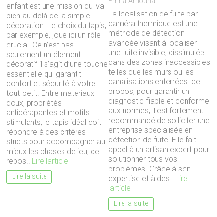
Emna Amouna
enfant est une mission qui va
La localisation de fuite par
bien au-delà de la simple
caméra thermique est une
décoration. Le choix du tapis,
méthode de détection
par exemple, joue ici un rôle
avancée visant à localiser
crucial. Ce n’est pas
une fuite invisible, dissimulée
seulement un élément
dans des zones inaccessibles
décoratif il s’agit d’une touche
telles que les murs ou les
essentielle qui garantit
canalisations enterrées. ce
confort et sécurité à votre
propos, pour garantir un
tout-petit. Entre matériaux
diagnostic fiable et conforme
doux, propriétés
aux normes, il est fortement
antidérapantes et motifs
recommandé de solliciter une
stimulants, le tapis idéal doit
entreprise spécialisée en
répondre à des critères
détection de fuite. Elle fait
stricts pour accompagner au
appel à un artisan expert pour
mieux les phases de jeu, de
solutionner tous vos
repos...
Lire larticle
problèmes. Grâce à son
Lire la suite
expertise et à des...
Lire
larticle
Lire la suite