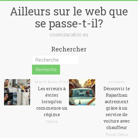
Skip
Ailleurs sur le web que
to
content
se passe-t-il?
cosenzacalcio.eu
Rechercher
SANTÉ BIEN-ÊTRE
VOYAGES
Les erreurs à
Découvrir le
éviter
Rajasthan
lorsqu’on
autrement
commence un
grâce à un
régime
service de
voiture avec
Marise
chauffeur
Pascal Cabus