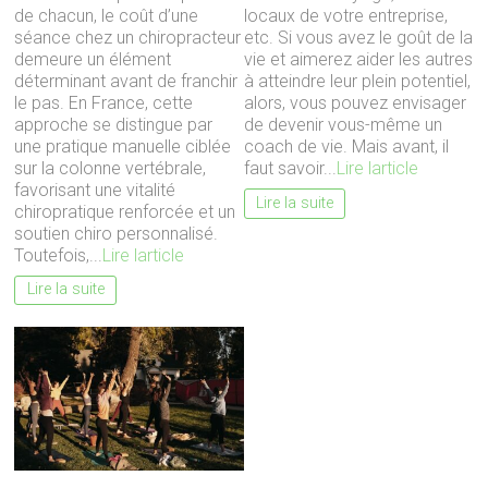
de chacun, le coût d’une
locaux de votre entreprise,
séance chez un chiropracteur
etc. Si vous avez le goût de la
demeure un élément
vie et aimerez aider les autres
déterminant avant de franchir
à atteindre leur plein potentiel,
le pas. En France, cette
alors, vous pouvez envisager
approche se distingue par
de devenir vous-même un
une pratique manuelle ciblée
coach de vie. Mais avant, il
sur la colonne vertébrale,
faut savoir...
Lire larticle
favorisant une vitalité
Lire la suite
chiropratique renforcée et un
soutien chiro personnalisé.
Toutefois,...
Lire larticle
Lire la suite