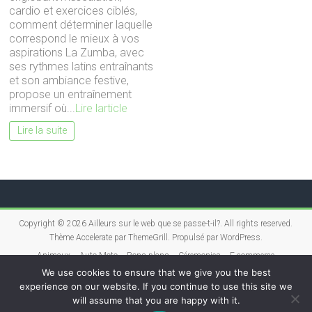
cardio et exercices ciblés,
comment déterminer laquelle
correspond le mieux à vos
aspirations La Zumba, avec
ses rythmes latins entraînants
et son ambiance festive,
propose un entraînement
immersif où...
Lire larticle
Lire la suite
Copyright © 2026
Ailleurs sur le web que se passe-t-il?
. All rights reserved.
Thème
Accelerate
par ThemeGrill. Propulsé par
WordPress
.
Animaux
Auto Moto
Bons plans
Céremonies
E-commerce
Entreprises
Finances
Formations Education
Immobilier
Internet
Jeux
We use cookies to ensure that we give you the best
Loisirs
Maison
Marketing Publicité
Mode Beauté
Multimédia High
experience on our website. If you continue to use this site we
Tech
Non classé
Photographie
Pratique
Santé Bien-être
Sécurité
will assume that you are happy with it.