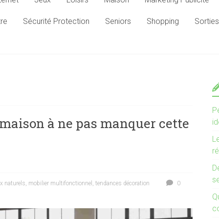
tre
Sécurité Protection
Seniors
Shopping
Sorties
Pe
 maison à ne pas manquer cette
i
L
r
D
s
x naturels
,
mobilier multifonctionnel
,
tendances décoration
0
Qu
co