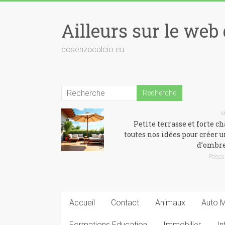
Skip
to
Ailleurs sur le web 
content
cosenzacalcio.eu
Petite terrasse et forte ch
toutes nos idées pour créer u
d’ombre
Pasca
Accueil
Contact
Animaux
Auto 
Formations Education
Immobilier
In