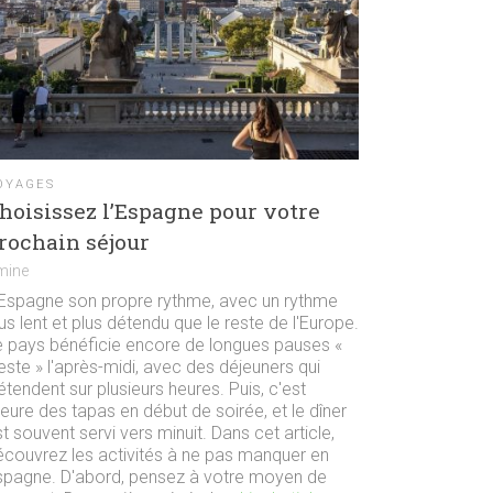
OYAGES
hoisissez l’Espagne pour votre
rochain séjour
mine
'Espagne son propre rythme, avec un rythme
us lent et plus détendu que le reste de l'Europe.
e pays bénéficie encore de longues pauses «
este » l'après-midi, avec des déjeuners qui
étendent sur plusieurs heures. Puis, c'est
heure des tapas en début de soirée, et le dîner
t souvent servi vers minuit. Dans cet article,
écouvrez les activités à ne pas manquer en
spagne. D'abord, pensez à votre moyen de