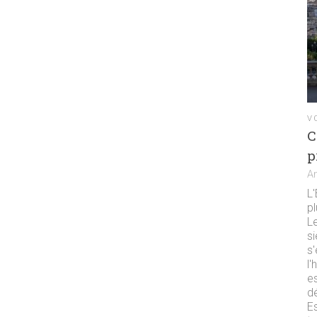
V
C
p
A
L
pl
L
si
s'
l'
es
d
E