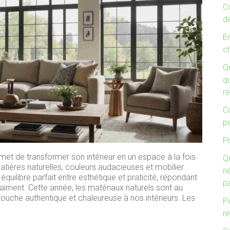
C
d
E
c
Q
qu
ré
C
p
Pr
et de transformer son intérieur en un espace à la fois
Qu
tières naturelles, couleurs audacieuses et mobilier
n
équilibre parfait entre esthétique et praticité, répondant
p
aiment. Cette année, les matériaux naturels sont au
ouche authentique et chaleureuse à nos intérieurs. Les
Pe
ré