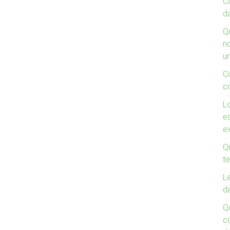
C
d
Q
n
u
C
co
Lo
es
e
Qu
te
Le
d
Q
co