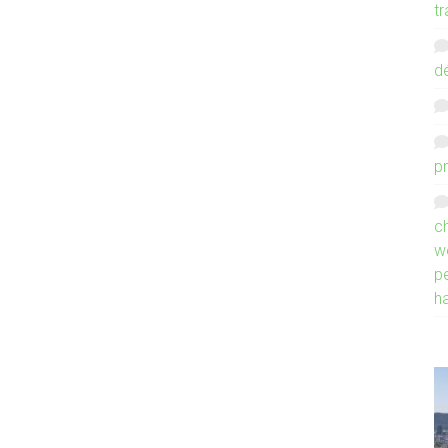
tr
d
p
ch
w
p
h