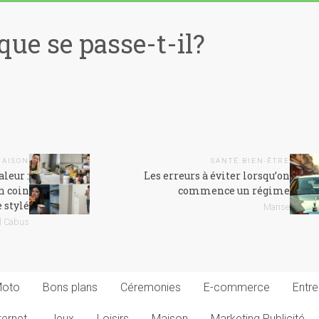
que se passe-t-il?
MAISON
SANTÉ BIEN-ÊTRE
aleur :
Les erreurs à éviter lorsqu’on
n coin
commence un régime
 stylé
Marise
l Cabus
Moto
Bons plans
Céremonies
E-commerce
Entre
ternet
Jeux
Loisirs
Maison
Marketing Publicité