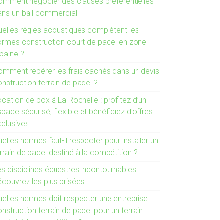
omment négocier des clauses préférentielles
ans un bail commercial
uelles règles acoustiques complètent les
ormes construction court de padel en zone
rbaine ?
omment repérer les frais cachés dans un devis
nstruction terrain de padel ?
cation de box à La Rochelle : profitez d’un
pace sécurisé, flexible et bénéficiez d’offres
xclusives
elles normes faut-il respecter pour installer un
rrain de padel destiné à la compétition ?
s disciplines équestres incontournables :
écouvrez les plus prisées
uelles normes doit respecter une entreprise
nstruction terrain de padel pour un terrain