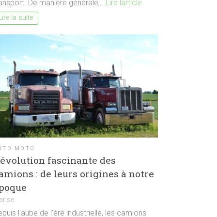
ansport. De manière générale,...
Lire larticle
Lire la suite
UTO MOTO
’évolution fascinante des
amions : de leurs origines à notre
poque
arise
puis l'aube de l'ère industrielle, les camions