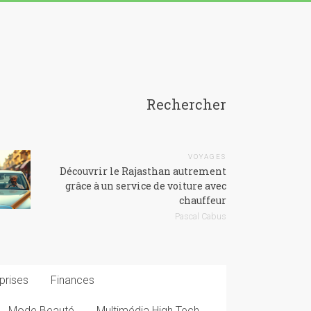
Rechercher
VOYAGES
Découvrir le Rajasthan autrement
grâce à un service de voiture avec
chauffeur
Pascal Cabus
prises
Finances
Mode Beauté
Multimédia High Tech