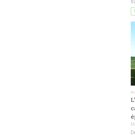
tr
A
L
c
é
M
De