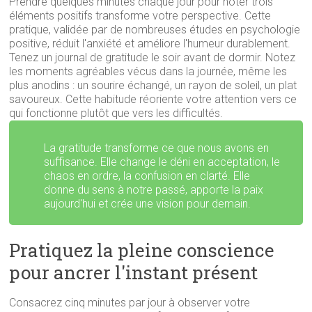
Prendre quelques minutes chaque jour pour noter trois
éléments positifs transforme votre perspective. Cette
pratique, validée par de nombreuses études en psychologie
positive, réduit l'anxiété et améliore l'humeur durablement.
Tenez un journal de gratitude le soir avant de dormir. Notez
les moments agréables vécus dans la journée, même les
plus anodins : un sourire échangé, un rayon de soleil, un plat
savoureux. Cette habitude réoriente votre attention vers ce
qui fonctionne plutôt que vers les difficultés.
La gratitude transforme ce que nous avons en
suffisance. Elle change le déni en acceptation, le
chaos en ordre, la confusion en clarté. Elle
donne du sens à notre passé, apporte la paix
aujourd'hui et crée une vision pour demain.
Pratiquez la pleine conscience
pour ancrer l'instant présent
Consacrez cinq minutes par jour à observer votre