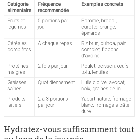
Catégorie
Fréquence
Exemples concrets
alimentaire
recommandée
Fruits et
5 portions par
Pomme, brocoli,
légumes
jour
carotte, orange,
épinards
Céréales
À chaque repas
Riz brun, quinoa, pain
complètes
complet, flocons
d'avoine
Protéines
2 fois par jour
Poulet, poisson, œufs,
maigres
tofu, lentilles
Graisses
Quotidiennement
Huile d'olive, avocat,
saines
noix, graines de lin
Produits
2 à 3 portions
Yaourt nature, fromage
laitiers
par jour
blanc, fromage à pâte
dure
Hydratez-vous suffisamment tout