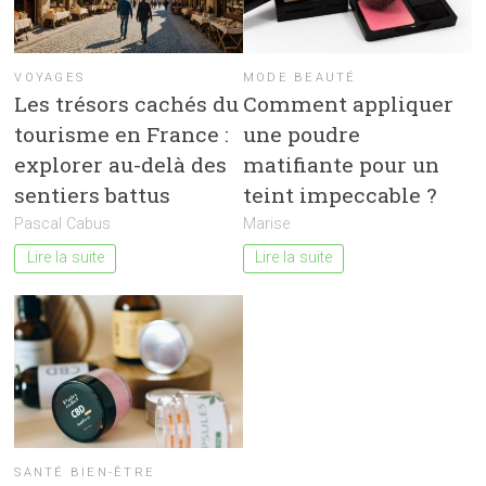
VOYAGES
MODE BEAUTÉ
Les trésors cachés du
Comment appliquer
tourisme en France :
une poudre
explorer au-delà des
matifiante pour un
sentiers battus
teint impeccable ?
Pascal Cabus
Marise
Lire la suite
Lire la suite
SANTÉ BIEN-ÊTRE