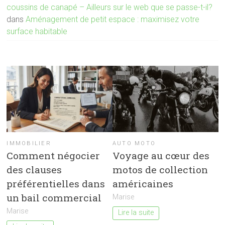
coussins de canapé – Ailleurs sur le web que se passe-t-il?
dans
Aménagement de petit espace : maximisez votre
surface habitable
IMMOBILIER
AUTO MOTO
Comment négocier
Voyage au cœur des
des clauses
motos de collection
préférentielles dans
américaines
un bail commercial
Marise
Marise
Lire la suite