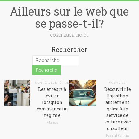
Skip
Ailleurs sur le web que
to
content
se passe-t-il?
cosenzacalcio.eu
Rechercher
SANTÉ BIEN-ÊTRE
VOYAGES
Les erreurs à
Découvrir le
éviter
Rajasthan
lorsqu’on
autrement
commence un
grâce à un
régime
service de
voiture avec
Marise
chauffeur
Pascal Cabus