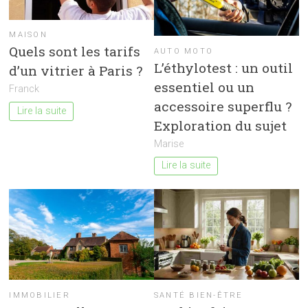
MAISON
Quels sont les tarifs
AUTO MOTO
L’éthylotest : un outil
d’un vitrier à Paris ?
essentiel ou un
Franck
accessoire superflu ?
Lire la suite
Exploration du sujet
Marise
Lire la suite
IMMOBILIER
SANTÉ BIEN-ÊTRE