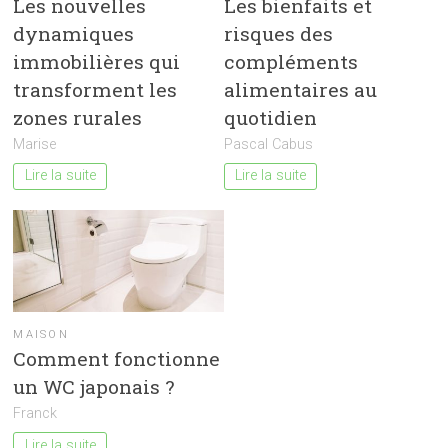
Les nouvelles
Les bienfaits et
dynamiques
risques des
immobilières qui
compléments
transforment les
alimentaires au
zones rurales
quotidien
Marise
Pascal Cabus
Lire la suite
Lire la suite
MAISON
Comment fonctionne
un WC japonais ?
Franck
Lire la suite