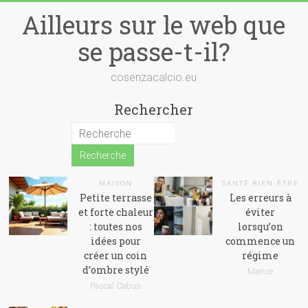
Skip
Ailleurs sur le web que
to
content
se passe-t-il?
cosenzacalcio.eu
Rechercher
MAISON
SANTÉ BIEN-ÊTRE
Petite terrasse
Les erreurs à
et forte chaleur
éviter
: toutes nos
lorsqu’on
idées pour
commence un
créer un coin
régime
d’ombre stylé
Marise
Pascal Cabus