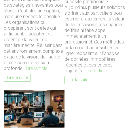
curiosité patrimoniale.
de stratégies innovantes pour
Aujourd’hui, plusieurs solutions
réussir n'est plus une option,
s’offrent aux particuliers pour
mais une nécessité absolue.
estimer gratuitement la valeur
Les organisations qui
de leur maison sans engager
prospèrent sont celles qui
de frais ni faire appel
anticipent, s'adaptent et
immédiatement à un
créent de la valeur de
professionnel. Ces méthodes,
manière inédite. Réussir dans
notamment accessibles en
cet environnement complexe
ligne, reposent sur l’analyse
exige de la vision, de l'agilité
de données immobilières
et une compréhension
récentes et des critères
profonde...
Lire larticle
objectifs...
Lire larticle
Lire la suite
Lire la suite