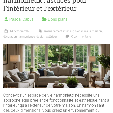
harmonieux : astuces pour
l’intérieur et l’extérieur
Pascal Cabus
Bons plans
14 octobre 2025
aménagement intérieur
,
bien-être à la maison
,
décoration harmonieuse
,
design extérieur
0 commentaire
Concevoir un espace de vie harmonieux nécessite une
approche équilibrée entre fonctionnalité et esthétique, tant à
l'intérieur qu'à l'extérieur de votre maison. En harmonisant
ces deux dimensions, vous créez un environnement qui