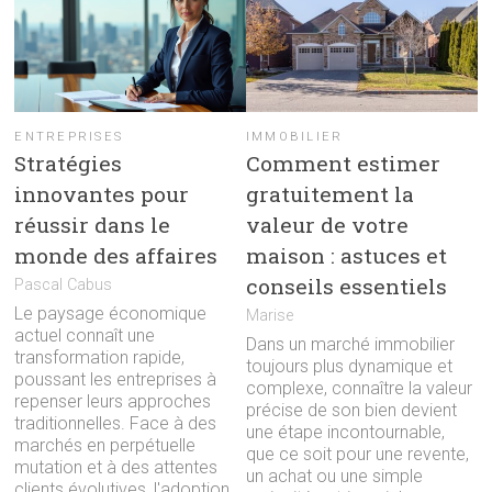
ENTREPRISES
IMMOBILIER
Stratégies
Comment estimer
innovantes pour
gratuitement la
réussir dans le
valeur de votre
monde des affaires
maison : astuces et
conseils essentiels
Pascal Cabus
Le paysage économique
Marise
actuel connaît une
Dans un marché immobilier
transformation rapide,
toujours plus dynamique et
poussant les entreprises à
complexe, connaître la valeur
repenser leurs approches
précise de son bien devient
traditionnelles. Face à des
une étape incontournable,
marchés en perpétuelle
que ce soit pour une revente,
mutation et à des attentes
un achat ou une simple
clients évolutives, l'adoption