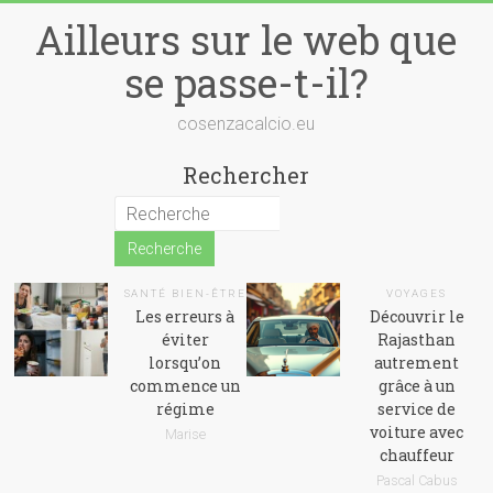
Skip
Ailleurs sur le web que
to
content
se passe-t-il?
cosenzacalcio.eu
Rechercher
SANTÉ BIEN-ÊTRE
VOYAGES
Les erreurs à
Découvrir le
éviter
Rajasthan
lorsqu’on
autrement
commence un
grâce à un
régime
service de
voiture avec
Marise
chauffeur
Pascal Cabus