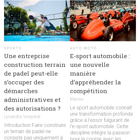
SPORTS
AUTO MOTO
Une entreprise
E-sport automobile :
construction terrain
une nouvelle
de padel peut-elle
manière
s’occuper des
d’appréhender la
démarches
compétition
administratives et
Marise
des autorisations ?
Le sport automobile connaît
une transformation profonde
Lysandre Vesperal
grâce à l’essor fulgurant de
Introduction Faire construire
l’e-sport automobile. Cette
un terrain de padel ne
discipline intègre la passion
consiste pas uniquement à
pour la course avec les