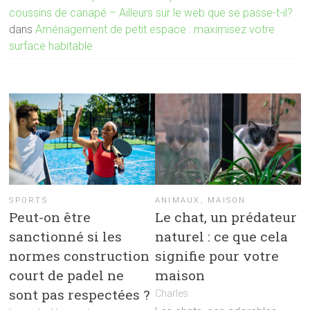
coussins de canapé – Ailleurs sur le web que se passe-t-il?
dans
Aménagement de petit espace : maximisez votre
surface habitable
SPORTS
ANIMAUX
,
MAISON
Peut-on être
Le chat, un prédateur
sanctionné si les
naturel : ce que cela
normes construction
signifie pour votre
court de padel ne
maison
sont pas respectées ?
Charles