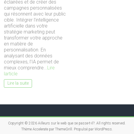
éclairées et de créer des
campagnes personnalisées
qui résonnent avec leur public
cible. Intégrer l'intelligence
artificielle dans votre
stratégie marketing peut
transformer votre approche
en matière de
personnalisation. En
analysant des données
complexes, l'IA permet de
mieux comprendre...
Lire
larticle
Lire la suite
Copyright © 2026
Ailleurs sur le web que se passe-t-il?
. All rights reserved.
Thème
Accelerate
par ThemeGrill. Propulsé par
WordPress
.