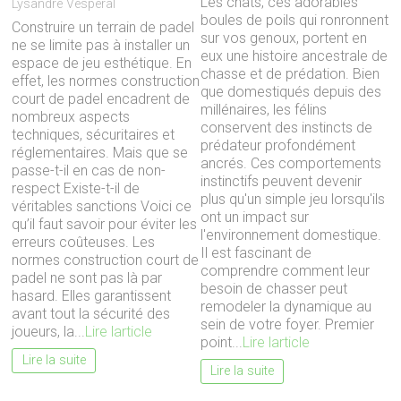
Les chats, ces adorables
Lysandre Vesperal
boules de poils qui ronronnent
Construire un terrain de padel
sur vos genoux, portent en
ne se limite pas à installer un
eux une histoire ancestrale de
espace de jeu esthétique. En
chasse et de prédation. Bien
effet, les normes construction
que domestiqués depuis des
court de padel encadrent de
millénaires, les félins
nombreux aspects
conservent des instincts de
techniques, sécuritaires et
prédateur profondément
réglementaires. Mais que se
ancrés. Ces comportements
passe-t-il en cas de non-
instinctifs peuvent devenir
respect Existe-t-il de
plus qu'un simple jeu lorsqu'ils
véritables sanctions Voici ce
ont un impact sur
qu’il faut savoir pour éviter les
l'environnement domestique.
erreurs coûteuses. Les
Il est fascinant de
normes construction court de
comprendre comment leur
padel ne sont pas là par
besoin de chasser peut
hasard. Elles garantissent
remodeler la dynamique au
avant tout la sécurité des
sein de votre foyer. Premier
joueurs, la...
Lire larticle
point...
Lire larticle
Lire la suite
Lire la suite