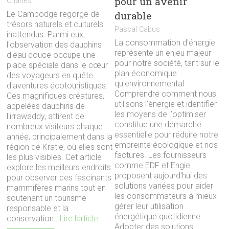
pour un avenir
Charles
durable
Le Cambodge regorge de
trésors naturels et culturels
Pascal Cabus
inattendus. Parmi eux,
La consommation d'énergie
l'observation des dauphins
représente un enjeu majeur
d'eau douce occupe une
pour notre société, tant sur le
place spéciale dans le cœur
plan économique
des voyageurs en quête
qu'environnemental.
d'aventures écotouristiques.
Comprendre comment nous
Ces magnifiques créatures,
utilisons l'énergie et identifier
appelées dauphins de
les moyens de l'optimiser
l'irrawaddy, attirent de
constitue une démarche
nombreux visiteurs chaque
essentielle pour réduire notre
année, principalement dans la
empreinte écologique et nos
région de Kratie, où elles sont
factures. Les fournisseurs
les plus visibles. Cet article
comme EDF et Engie
explore les meilleurs endroits
proposent aujourd'hui des
pour observer ces fascinants
solutions variées pour aider
mammifères marins tout en
les consommateurs à mieux
soutenant un tourisme
gérer leur utilisation
responsable et la
énergétique quotidienne.
conservation...
Lire larticle
Adopter des solutions