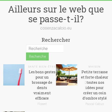
Skip
Ailleurs sur le web que
to
content
se passe-t-il?
cosenzacalcio.eu
Rechercher
SANTÉ BIEN-ÊTRE
MAISON
Les bons gestes
Petite terrasse
pour un
et forte chaleur
brossage de
: toutes nos
dents
idées pour
vraiment
créer un coin
efficace
d’ombre stylé
Florent
Pascal Cabus