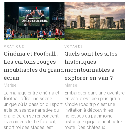
PRATIQUE
VOYAGES
Cinéma et Football :
Quels sont les sites
Les cartons rouges
historiques
inoubliables du grand
incontournables à
écran
explorer en van ?
Marise
Marise
Le mariage entre cinéma et
Embarquer dans une aventure
football offre une scène
en van, c'est bien plus qu'un
unique où la passion du sport
simple road trip c'est une
et la puissance narrative du
invitation à découvrir les
grand écran se rencontrent
richesses du patrimoine
avec intensité. Le football,
historique qui jalonnent notre
sport roi des stades, est
route. Des châteaux