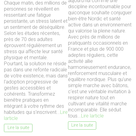
aujourd'hui comme une
Chaque matin, des millions de
discipline incontournable pour
personnes se réveillent en
quiconque souhaite conjuguer
ressentant une fatigue
bien-être Nordic et santé
persistante, un stress latent et
active dans un environnement
un sentiment de déséquilibre.
qui valorise la pleine nature.
Selon les études récentes,
Avec près de millions de
près de 70 des adultes
pratiquants occasionnels en
éprouvent régulièrement un
France et plus de 900 000
stress qui affecte leur santé
adeptes réguliers, cette
physique et mentale.
activité allie
Pourtant, la solution ne réside
harmonieusement endurance,
pas dans une refonte radicale
renforcement musculaire et
de votre existence, mais dans
équilibre nordique. Plus qu'une
l'adoption progressive de
simple marche avec bâtons,
gestes accessibles et
c'est une véritable invitation à
cohérents. Transformez
respirer nature tout en
bienêtre pratiques en
cultivant une vitalité marche
intégrant à votre rythme des
incomparable. Elle séduit
habitudes qui s'inscrivent...
Lire
tous...
Lire larticle
larticle
Lire la suite
Lire la suite