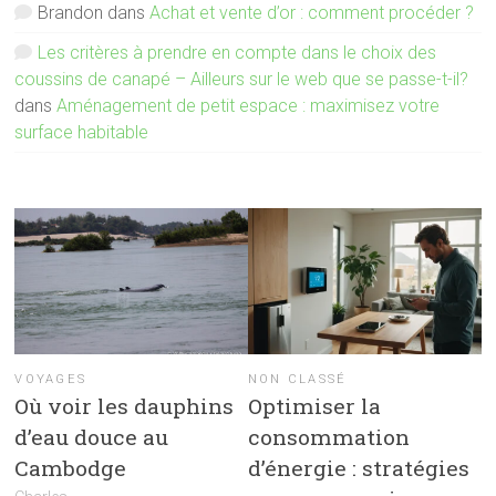
Brandon
dans
Achat et vente d’or : comment procéder ?
Les critères à prendre en compte dans le choix des
coussins de canapé – Ailleurs sur le web que se passe-t-il?
dans
Aménagement de petit espace : maximisez votre
surface habitable
VOYAGES
NON CLASSÉ
Où voir les dauphins
Optimiser la
d’eau douce au
consommation
Cambodge
d’énergie : stratégies