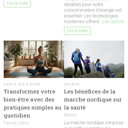
Lire la suite
durables pour notre
consommation d'énergie est
essentiel. Les technologies
modernes offrent...
Lire larticle
Lire la suite
SANTÉ BIEN-ÊTRE
SPORTS
Transformez votre
Les bénéfices de la
bien-être avec des
marche nordique sur
pratiques simples au
la santé
quotidien
Marise
La marche nordique s'impose
Pascal Cabus