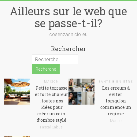
Skip
Ailleurs sur le web que
to
content
se passe-t-il?
cosenzacalcio.eu
Rechercher
MAISON
SANTÉ BIEN-ÊTRE
Petite terrasse
Les erreurs à
et forte chaleur
éviter
: toutes nos
lorsqu’on
idées pour
commence un
créer un coin
régime
d’ombre stylé
Marise
Pascal Cabus