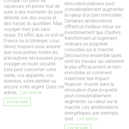
Lorsque l'on parle de
rénovation judicieux peut
vacances, on pense tout de
considérablement augmenter
suite à des moments de pure
la valeur d'un bien immobilier.
détente, loin des soucis et
Certaines améliorations
des tracas du quotidien. Mais
offrent un meilleur retour sur
voyager n'est pas sans
investissement que d'autres,
risque. En effet, que ce soit en
transformant un logement
France ou à l'étranger, vous
ordinaire en propriété
devez toujours vous assurer
convoitée sur le marché.
que vous prenez toutes les
Découvrons ensemble quels
précautions nécessaires pour
sont les travaux qui valorisent
voyager en toute sécurité.
le plus efficacement un bien
Cela peut concerner votre
immobilier et comment
santé, vos appareils, vos
maximiser leur impact
données, votre identité ou
financier. Investir dans la
encore votre argent. Dans cet
rénovation d'une propriété
article,...
Lire larticle
peut considérablement
augmenter sa valeur sur le
Lire la suite
marché. Les améliorations
énergétiques, par exemple,
sont...
Lire larticle
Lire la suite