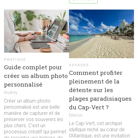
PRATIQUE
VOYAGES
Guide complet pour
Comment profiter
créer un album photo
pleinement de la
personnalisé
détente sur les
Audrey
plages paradisiaques
Créer un album photo
du Cap-Vert ?
personnalisé est une belle
manière de capturer et de
Marise
préserver vos souvenirs les
Le Cap-Vert, cet archipel
plus chers. C'est un
idyllique niché au cœur de
processus créatif qui permet
l'Atlantique, est une invitation
de raconter une histoire, de