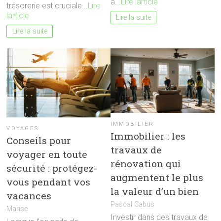
à...
Lire larticle
trésorerie est cruciale...
Lire
larticle
Lire la suite
Lire la suite
IMMOBILIER
VOYAGES
Immobilier : les
Conseils pour
travaux de
voyager en toute
rénovation qui
sécurité : protégez-
augmentent le plus
vous pendant vos
la valeur d’un bien
vacances
Pascal Cabus
Marise
Investir dans des travaux de