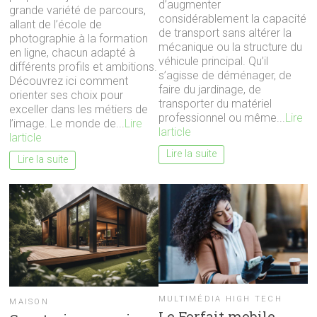
d’augmenter
grande variété de parcours,
considérablement la capacité
allant de l’école de
de transport sans altérer la
photographie à la formation
mécanique ou la structure du
en ligne, chacun adapté à
véhicule principal. Qu’il
différents profils et ambitions.
s’agisse de déménager, de
Découvrez ici comment
faire du jardinage, de
orienter ses choix pour
transporter du matériel
exceller dans les métiers de
professionnel ou même...
Lire
l’image. Le monde de...
Lire
larticle
larticle
Lire la suite
Lire la suite
MULTIMÉDIA HIGH TECH
MAISON
Le Forfait mobile.