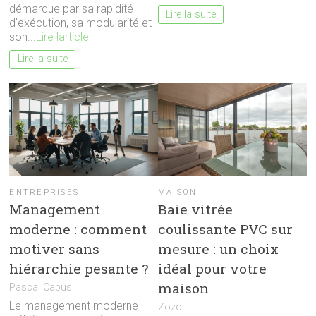
démarque par sa rapidité
Lire la suite
d'exécution, sa modularité et
son...
Lire larticle
Lire la suite
ENTREPRISES
MAISON
Management
Baie vitrée
moderne : comment
coulissante PVC sur
motiver sans
mesure : un choix
hiérarchie pesante ?
idéal pour votre
maison
Pascal Cabus
Le management moderne
Zozo