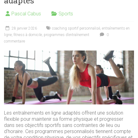
adaptés
Pascal Cabus
Sports
28 janvier 2026
coaching sportif personnalisé
,
entraînements en
ligne
,
fitness à domicile
,
programmes d’entraînement
0
commentaire
Les entraînements en ligne adaptés offrent une solution
flexible pour maintenir sa forme physique et progresser
dans ses objectifs sportifs sans contraintes de lieu ou
d'horaire. Ces programmes personnalisés tiennent compte
de votre condition physique, de vos objectifs spécifiques et