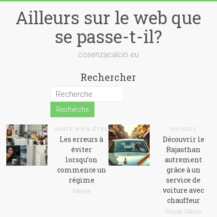
Skip
Ailleurs sur le web que
to
content
se passe-t-il?
cosenzacalcio.eu
Rechercher
SANTÉ BIEN-ÊTRE
VOYAGES
Les erreurs à
Découvrir le
éviter
Rajasthan
lorsqu’on
autrement
commence un
grâce à un
régime
service de
voiture avec
Marise
chauffeur
Pascal Cabus