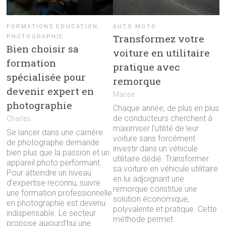
FORMATIONS EDUCATION
,
AUTO MOTO
Transformez votre
PHOTOGRAPHIE
Bien choisir sa
voiture en utilitaire
formation
pratique avec
spécialisée pour
remorque
devenir expert en
Marise
photographie
Chaque année, de plus en plus
de conducteurs cherchent à
Charles
maximiser l’utilité de leur
Se lancer dans une carrière
voiture sans forcément
de photographe demande
investir dans un véhicule
bien plus que la passion et un
utilitaire dédié. Transformer
appareil photo performant.
sa voiture en véhicule utilitaire
Pour atteindre un niveau
en lui adjoignant une
d’expertise reconnu, suivre
remorque constitue une
une formation professionnelle
solution économique,
en photographie est devenu
polyvalente et pratique. Cette
indispensable. Le secteur
méthode permet
propose aujourd’hui une