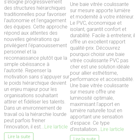
s'éloigne progressivement
Une baie vitrée coulissante
des structures hiérarchiques
sur mesure apporte lumière
traditionnelles pour favoriser
et modernité à votre intérieur.
l'autonomie et l'engagement
Le PVC, économique et
des équipes. Cette approche
isolant, garantit confort et
répond aux attentes des
durabilité. Facile à entretenir, il
nouvelles générations qui
offre un excellent rapport
privilégient l'épanouissement
qualité-prix. Découvrez
personnel et la
pourquoi choisir une baie
reconnaissance plutôt que la
vitrée coulissante PVC pas
simple obéissance à
cher est une solution idéale
l'autorité. Repenser la
pour allier esthétisme,
motivation sans s'appuyer sur
performance et accessibilité.
le poids hiérarchique devient
Une baie vitrée coulissante
un enjeu majeur pour les
sur mesure offre une
organisations souhaitant
luminosité optimale,
attirer et fidéliser les talents.
maximisant l'apport en
Dans un environnement de
lumière naturelle tout en
travail où la hiérarchie lourde
apportant une sensation
peut parfois freiner
d'espace. Ce type
l'innovation, il est...
Lire larticle
d’installation...
Lire larticle
Lire la suite
Lire la suite